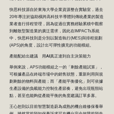
快思科技源自於東海大學企業資源整合實驗室，過去
20年專注於協助橫跨高科技半導體到傳統產業的製造
業者進行排程管理，因為從過往實務經驗累積中觀察
到離散型製造業的廣泛需求，因此在IMPACTs系統
中，快思科技則是分別以製造執行(MES)與排程規劃
(APS)的角度，設計出可彈性擴充的功能模組。
產能配給出建議
用AI
真正達到自主決策能力
舉例來說，APS功能模組之一的「剩餘產能試算」，
可根據產品在終端市場中的銷售狀態，重新利用與規
劃剩餘的物料與產能；而「產能平衡優化」則可依據
生產設備的負載能力控制生產節奏，避免出現瓶頸站
點，甚至也能夠從產能平衡的角度建議訂單多寡。
王心恕則以目前智慧製造蔚為成熟的機台維修保養舉
例。雖然當前預知保養訴求可在機台完全故障前預先