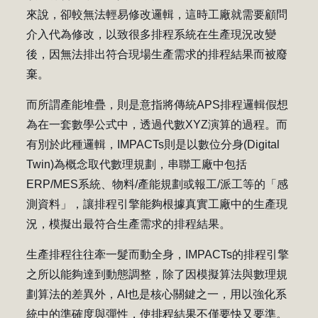
來說，卻較無法輕易修改邏輯，這時工廠就需要顧問
介入代為修改，以致很多排程系統在生產現況改變
後，因無法排出符合現場生產需求的排程結果而被廢
棄。
而所謂產能堆疊，則是意指將傳統APS排程邏輯假想
為在一套數學公式中，透過代數XYZ演算的過程。而
有別於此種邏輯，IMPACTs則是以數位分身(Digital
Twin)為概念取代數理規劃，串聯工廠中包括
ERP/MES系統、物料/產能規劃或報工/派工等的「感
測資料」，讓排程引擎能夠根據真實工廠中的生產現
況，模擬出最符合生產需求的排程結果。
生產排程往往牽一髮而動全身，IMPACTs的排程引擎
之所以能夠達到動態調整，除了因模擬算法與數理規
劃算法的差異外，AI也是核心關鍵之一，用以強化系
統中的準確度與彈性，使排程結果不僅要快又要準。