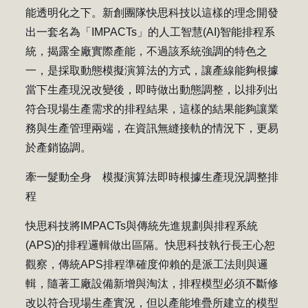
能透明化之下。新創團隊快思科技以這樣的理念開發
出一套名為「IMPACTs」的人工智慧(AI)智能排程系
統，揭露全廠實際產能，不過該系統強調的特色之
一，是採取動態模擬演算法的方式，讓產線能夠根據
當下生產現況改變後，即時做出動態調整，以排列出
符合現場生產需求的排程結果，這樣的結果能夠讓業
務與生產管理兩端，在資訊無縫接軌的情況下，更易
於產銷協調。
牽一髮動全身
模擬演算法即時
根據生產現況調整排
程
快思科技將IMPACTs與傳統先進規劃與排程系統
(APS)的排程邏輯做出區隔。快思科技執行長王心恕
觀察，傳統APS排程準確度仰賴的是派工法則與邏
輯，隨著工廠設備新增與淘汰，排程模型必須不斷修
改以符合現場生產實況，但以產能堆疊所建立的模型