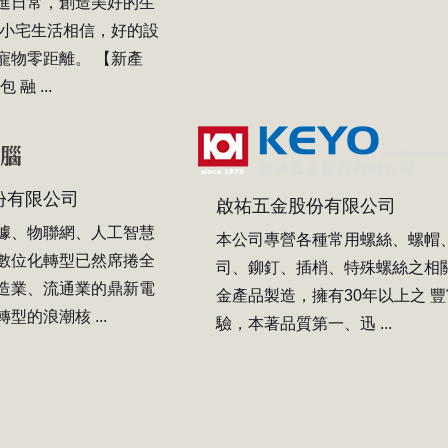
進日常，創造美好的生
為小宅生活相信，好的設
寵物零距離。 【新產
 融 ...
份有限公司
啟祐五金股份有限公司
據、物聯網、人工智慧
本公司專營各種常用螺絲、螺帽
數位化轉型已然席捲全
司、鉚釘、插梢、特殊螺絲之相
造業、流通業的鼎新電
金產品製造，擁有30年以上之 
型的浪潮核 ...
驗，本著品質第一、迅 ...