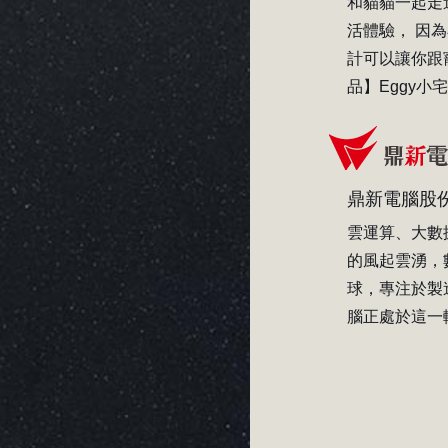
和貓貓一起走
活體驗， 因
計可以讓你跟
品】Eggy小宅包
鼎新電腦股
雲運算、大數
的風起雲湧，
球，專注於製
腦正處於這一轉