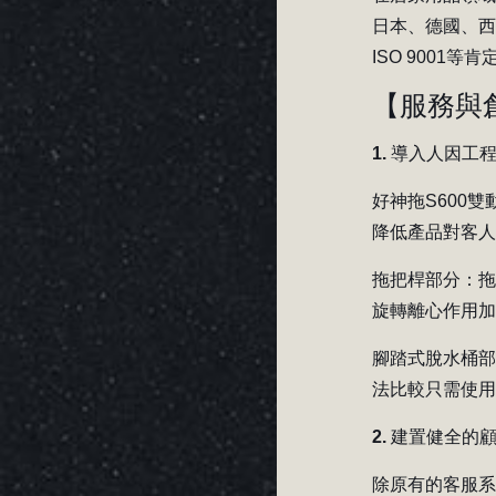
日本、德國、
ISO 9001等肯
【
服務與
1. 導入人因工
好神拖S600
降低產品對客
拖把桿部分：
旋轉離心作用
腳踏式脫水桶
法比較只需使用
2. 建置健全的
除原有的客服系