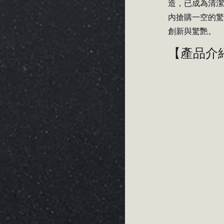
造，已成為清潔
內搶購一空的
創新與驚艷。
【
產品介