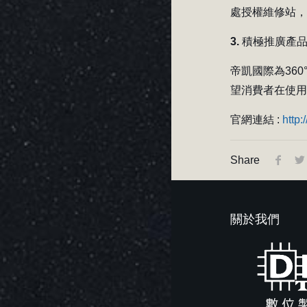
處授權維修站
3. 積極推廣
帝凱國際為36
望消費者在使
官網連結 :
http
Share
關於我們