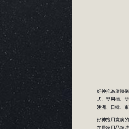
好神拖為旋轉
式、雙用桶、
澳洲、日韓、
好神拖用寬廣
在居家用品領