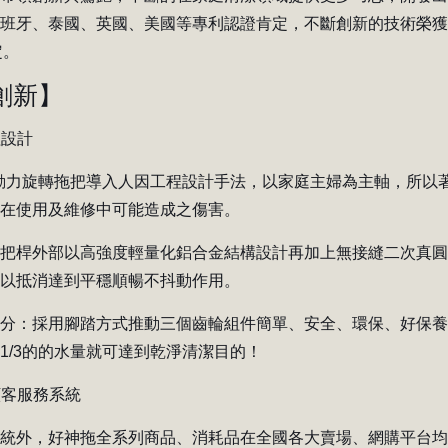
西班牙、泰國、英國、美國等專利認證肯定，不斷創新的技術榮
定。
創新
】
程設計
雙動力旋轉拖把導入人因工程設計手法，以家庭主婦為主軸，所
人在使用及維修中可能造成之傷害。
拖把桿外部以高強度輕量化鋁合金結構設計再加上無接縫二次真
加以抵消達到平穩順暢不抖動作用。
部分：採用腳踏方式推動三個齒輪組件簡單、安全、環保、好保
1/3的的水量就可達到乾淨清潔目的！
顧客服務系統
統外，好神拖全系列商品、消耗品在全國各大賣場、網購平台均