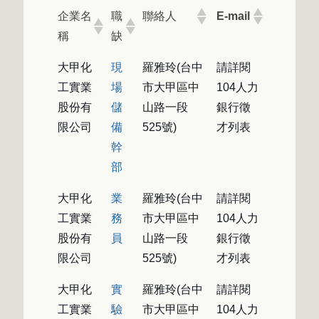
企業名
職
聯絡人
E-mail
稱
缺
大甲化
現
羅雅玲(台中
請詳閱
工實業
場
市大甲區中
104人力
股份有
儲
山路一段
銀行徵
限公司
備
525號)
才列表
幹
部
大甲化
業
羅雅玲(台中
請詳閱
工實業
務
市大甲區中
104人力
股份有
員
山路一段
銀行徵
限公司
525號)
才列表
大甲化
實
羅雅玲(台中
請詳閱
工實業
驗
市大甲區中
104人力