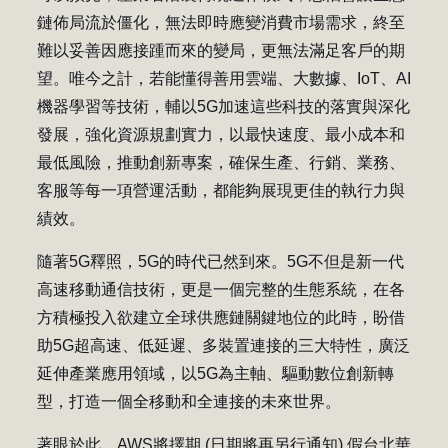
鏈佈局流於僵化，無法即時應變消費市場需求，終至
難以妥善因應接踵而來的變局，更無法滿足客戶的期
望。唯今之計，若能懂得善用雲端、大數據、IoT、AI
機器學習等技術，輔以5G加速這些科技的落實與深化
發展，強化資源規劃實力，以最快速度、最小成本和
最低風險，推動創新專案，確保生產、行銷、業務、
客服等每一項營運活動，都能夠展現更佳的執行力與
績效。
隨著5G釋照，5G的時代已然到來。5G不但是新一代
高速移動通信技術，更是一個完整的生態系統，在各
方積極投入欲建立全球供應鏈關鍵地位的此時，盼借
助5G超高速、低延遲、多裝置連接的三大特性，廣泛
延伸產業應用領域，以5G為主軸、驅動數位創新轉
型，打造一個全移動和全連接的未來世界。
著眼於此，AWS將擇期 (日期將再另行通知) 假台北華