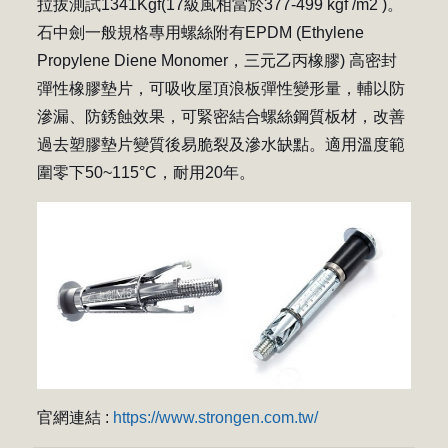
拉拔測試1341Kgf(17級風相當於377-499 kgf /m2 )。
石中劍一般規格專用螺絲附有EPDM (Ethylene
Propylene Diene Monomer，三元乙丙橡膠) 高密封
彈性橡膠墊片，可吸收屋頂浪板彈性變形量，輔以防
滲漏、防銹蝕效果，可緊密結合螺絲鋼質板材，改善
過去塑膠墊片變質後易脆裂及滲水缺點。適用溫度範
圍零下50~115°C，耐用20年。
官網連結 :
https://www.strongen.com.tw/