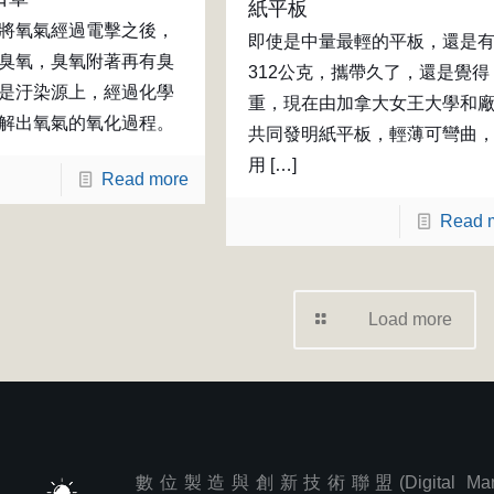
紙平板
將氧氣經過電擊之後，
即使是中量最輕的平板，還是
臭氧，臭氧附著再有臭
312公克，攜帶久了，還是覺得
是汙染源上，經過化學
重，現在由加拿大女王大學和
解出氧氣的氧化過程。
共同發明紙平板，輕薄可彎曲
用
[…]
Read more
Read 
Load more
數位製造與創新技術聯盟(Digital Manufa