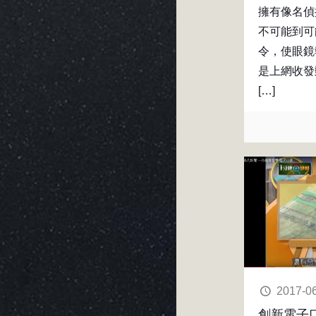
擁有像名偵
不可能到可
令，使眼鏡
是上網收發
[…]
2017-0
創新電子