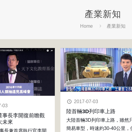
產業新知
Home
產業新知
2017-07-03
7-03
陸首輛3D列印車上路
董事長李開復前瞻觀
大陸首輛3D列印車上路，雖然
大未來
簡易車型，時速約30-40公里，
事長兼首席執行官李開