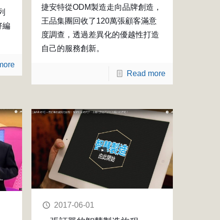
捷安特從ODM製造走向品牌創造，
列
王品集團回收了120萬張顧客滿意
好編
度調查，透過差異化的優越性打造
自己的服務創新。
more
Read more
2017-06-01