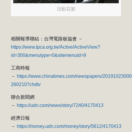
活動花絮
相關報導聯結：台灣電路板協會 －
https://www.tpca.org.tw/Active/ActiveView?
id=300&menutype=0&sitemenuid=9
工商時報
－
https://www.chinatimes.com/newspapers/20191023000
260210?chdtv
聯合新聞網
－
https://udn.com/news/story/7240/4170413
經濟日報
－
https://money.udn.com/money/story/5612/4170413