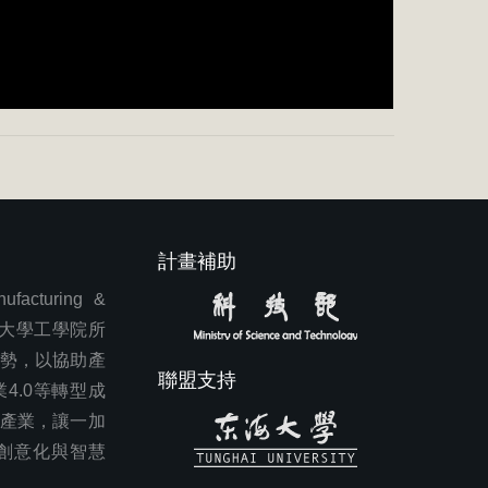
計畫補助
cturing &
東海大學工學院所
勢，以協助產
聯盟支持
4.0等轉型成
產業，讓一加
創意化與智慧